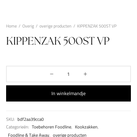
Home
/
Overig
/
overige producten
/
KIPPENZAK 500ST VP
KIPPENZAK 500ST VP
In winkelmandje
SKU:
bdf2aa39cca0
Categorieën:
Toebehoren Foodline
,
Kookzakken
,
Foodline & Take Away
,
overige producten