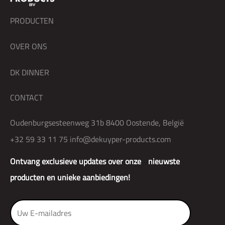
PRODUCTEN
OVER ONS
DK DINNER
CONTACT
Oudenburgsesteenweg 31b 8400 Oostende, België
+32 59 33 11 75
info@dekuyper-products.com
Ontvang exclusieve updates over onze nieuwste
producten en unieke aanbiedingen!