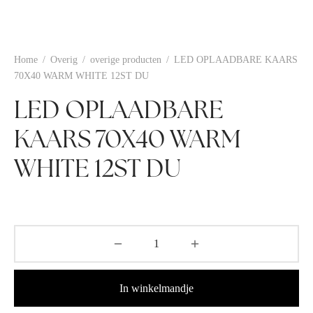
Home
/
Overig
/
overige producten
/
LED OPLAADBARE KAARS
70X40 WARM WHITE 12ST DU
LED OPLAADBARE
KAARS 70X40 WARM
WHITE 12ST DU
In winkelmandje