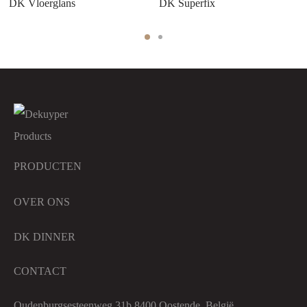
DK Vloerglans
DK Superfix
PRODUCTEN
OVER ONS
DK DINNER
CONTACT
Oudenburgsesteenweg 31b 8400 Oostende, België