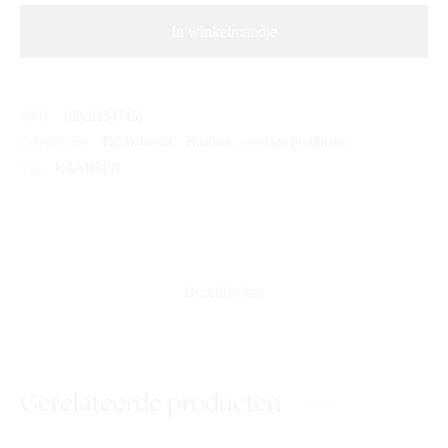
In winkelmandje
SKU:
169cd134745f
Categorieën:
Tafelkaarsen
,
Kaarsen
,
overige producten
Tag:
KAARSEN
Beschrijving
Gerelateerde producten