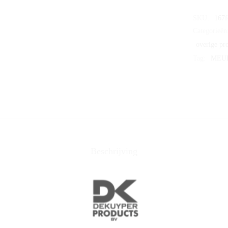
SKU:
167f
Categorieën
overige pr
Tag:
MEU
Beschrijving