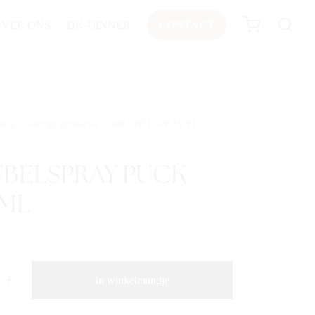
OVER ONS
DK-DINNER
CONTACT
erig
/
overige producten
/
MEUBELSPRAY PUCK
BELSPRAY PUCK
ML
In winkelmandje