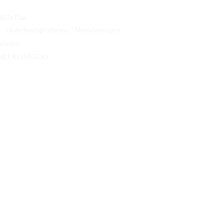
d57e35aa
:
Onderhoudsproducten
,
Meubelreinigers
,
oducten
BELREINIGERS