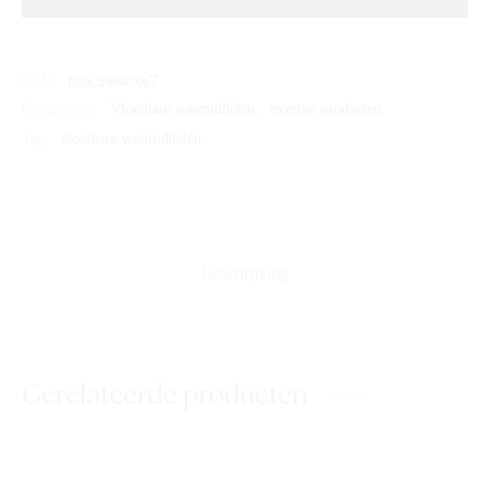
SKU:
bbbc999430e7
Categorieën:
Vloeibare wasmiddelen
,
overige producten
Tag:
vloeibare wasmiddelen
Beschrijving
Gerelateerde producten