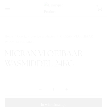
Home
/
Overig
/
overige producten
/
MICRAN VLOEIBAAR
WASMIDDEL 24KG
MICRAN VLOEIBAAR
WASMIDDEL 24KG
In winkelmandje