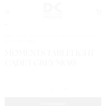
Home
/
Overig
/
overige producten
/
MOMENTS TABLELIGHT
CADET GREY M085
MOMENTS TABLELIGHT
CADET GREY M085
In winkelmandje