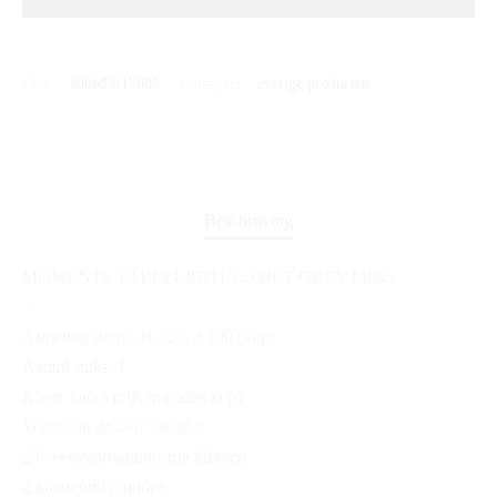
SKU:
306b85f15080
Categorie:
overige producten
Beschrijving
MOMENTS TABLELIGHT CADET GREY M085
—
Afmeting (mm): H 227, ø 100 (kop)
Aantal stuks: 1
Kleur: cadet grijs (metalen kop)
Vorm van de kop: cilinder
24 voorgeprogrameerde kleuren
2 kleurenmix modes