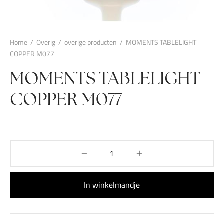
Home
/
Overig
/
overige producten
/
MOMENTS TABLELIGHT
COPPER M077
MOMENTS TABLELIGHT
COPPER M077
In winkelmandje