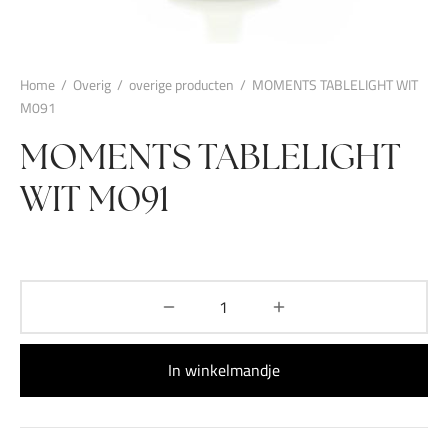
Home
/
Overig
/
overige producten
/
MOMENTS TABLELIGHT WIT
M091
MOMENTS TABLELIGHT
WIT M091
In winkelmandje