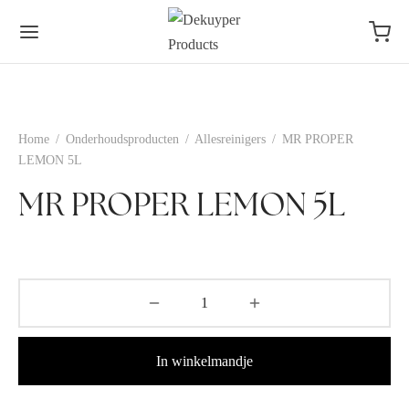
Home
/
Onderhoudsproducten
/
Allesreinigers
/
MR PROPER
LEMON 5L
MR PROPER LEMON 5L
In winkelmandje