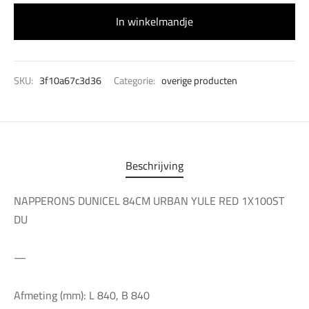
In winkelmandje
SKU:
3f10a67c3d36
Categorie:
overige producten
Beschrijving
NAPPERONS DUNICEL 84CM URBAN YULE RED 1X100ST
DU
—
Afmeting (mm): L 840, B 840