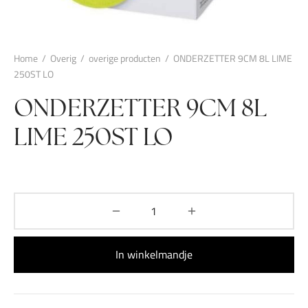
Home
/
Overig
/
overige producten
/
ONDERZETTER 9CM 8L LIME
250ST LO
ONDERZETTER 9CM 8L
LIME 250ST LO
In winkelmandje