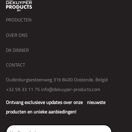
PRODUCTEN
OVER ONS
DK DINNER
CONTACT
Oudenburgsesteenweg 31b 8400 Oostende, België
+32 59 33 11 75
info@dekuyper-products.com
Ontvang exclusieve updates over onze nieuwste
producten en unieke aanbiedingen!