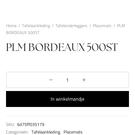
Home
/
Tafelaankleding
/
Tafelonderleggers
/
Placemats
/
PLM
BORDEAUX 500ST
PLM BORDEAUX 500ST
In winkelmandje
SKU:
6d75ff035179
Categorieën:
Tafelaankleding
,
Placemats