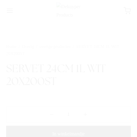
Home
/
Overig
/
overige producten
/
SERVET 24CM 1L WIT
20X200ST
SERVET 24CM 1L WIT
20X200ST
In winkelmandje