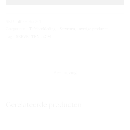
SKU:
dfb03b6ed3c1
Categorieën:
Tafelaankleding
,
Servetten
,
overige producten
Tag:
SERVETTEN 24CM
Beschrijving
Gerelateerde producten