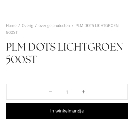
Home
/
Overig
/
overige producten
/
PLM DOTS LICHTGROEN
500ST
PLM DOTS LICHTGROEN
500ST
In winkelmandje