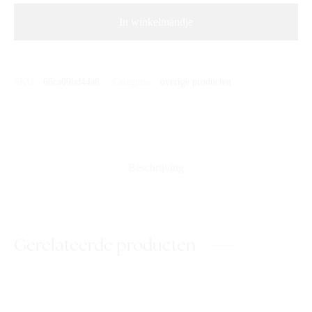
In winkelmandje
SKU:
66ca09bd44a8
Categorie:
overige producten
Beschrijving
Gerelateerde producten