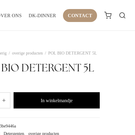
OVER ONS
DK-DINNER
CONTACT
erig
/
overige producten
/
POL BIO DETERGENT 5L
 BIO DETERGENT 5L
In winkelmandje
3be9446a
:
Detergenten
,
overige producten