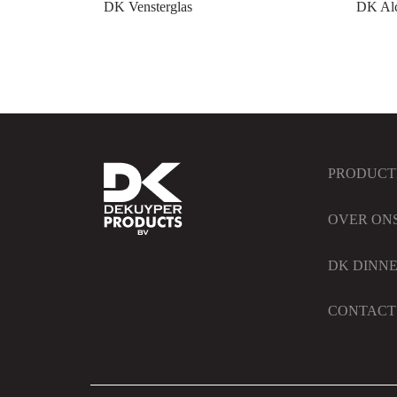
DK Vensterglas
DK Alc
PRODUCT
OVER ON
DK DINN
CONTACT