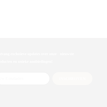
DK Volwasmiddel – 5L
 & body
tvang exclusieve updates over onze nieuwste
oducten en unieke aanbiedingen!