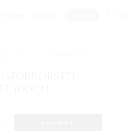
OVER ONS
DK-DINNER
CONTACT
erig
/
overige producten
/
RADIATORBORSTEL
0CM
IATORBORSTEL
EL 100CM
In winkelmandje