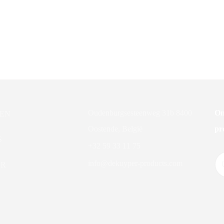
er Detergent
DK Shampoo shower fresh hair
5L
Oudenburgsesteenweg 31b 8400
On
EN
Oostende, België
pr
S
+32 59 33 11 75
info@dekuyper-products.com
ER