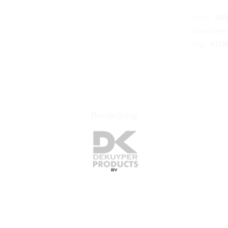
SKU:
5978
Categorieën
Tag:
STO
Beschrijving