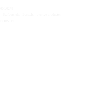
60fc0278
:
Stofborstels
,
Borstels
,
overige producten
FBORSTELS