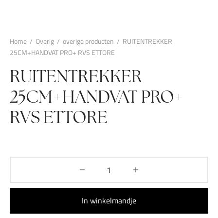
Home
/
Overig
/
overige producten
/
RUITENTREKKER
25CM+HANDVAT PRO+ RVS ETTORE
RUITENTREKKER
25CM+HANDVAT PRO+
RVS ETTORE
In winkelmandje