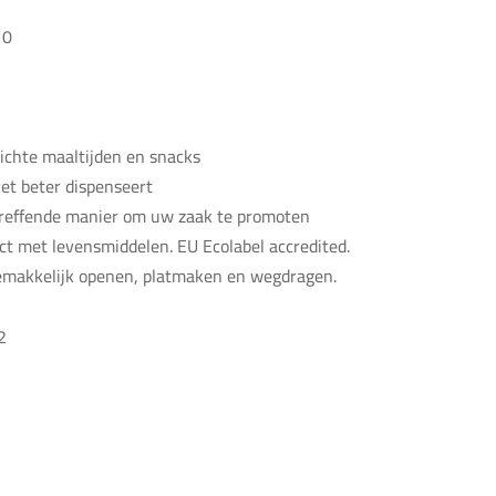
10
lichte maaltijden en snacks
et beter dispenseert
treffende manier om uw zaak te promoten
ct met levensmiddelen. EU Ecolabel accredited.
emakkelijk openen, platmaken en wegdragen.
2