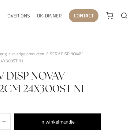
N
OVER ONS
DK-DINNER
CONTACT
erig
/
overige producten
/
SERV DISP NOVAV
24X300ST N1
V DISP NOVAV
32CM 24X300ST N1
In winkelmandje