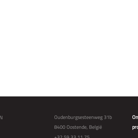
DK Super Detergent
perafwasmiddel
Oudenburgsesteenweg 31b
On
N
8400 Oostende, België
pr
+32 59 33 11 75