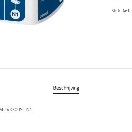
SKU:
4e1e
Beschrijving
M 24X300ST N1