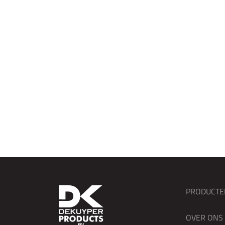
DK Septasan
DK Su
PRODUCTE
OVER ONS