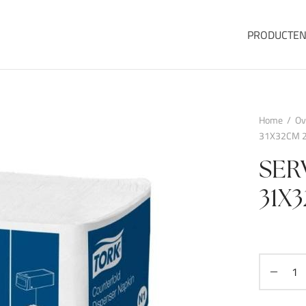
PRODUCTE
Home
/
Ov
31X32CM 
SER
31X