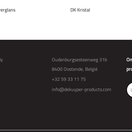
verglans
DK Kristal
Oudenburgsesteenweg 31b
On
N
8400 Oostende, België
pr
+32 59 33 11 75
info@dekuyper-products.com
R