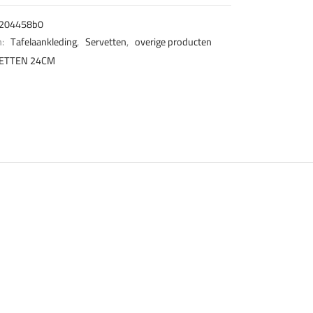
204458b0
n:
Tafelaankleding
,
Servetten
,
overige producten
ETTEN 24CM