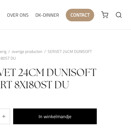
N
OVER ONS
DK-DINNER
CONTACT
erig
/
overige producten
/
SERVET 24CM DUNISOFT
180ST DU
VET 24CM DUNISOFT
RT 8X180ST DU
In winkelmandje