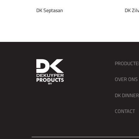
DK Septasan
DK Zil
PRODUCTE
OVER ONS
DK DINNE
CONTACT