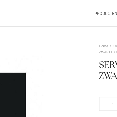
PRODUCTE
Home
/
Ov
ZWART 8X
SER
ZWA