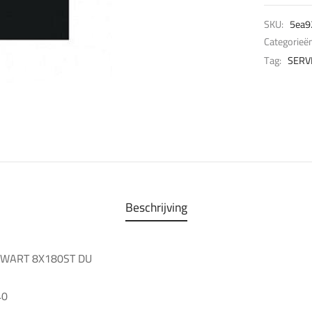
SKU:
5ea9
Categorieë
Tag:
SERV
Beschrijving
ZWART 8X180ST DU
40