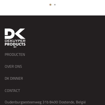
PRODUCTEN
OVER ONS
DK DINNER
CONTACT
Oudenburgsesteenweg 31b 8400 Oostende, België