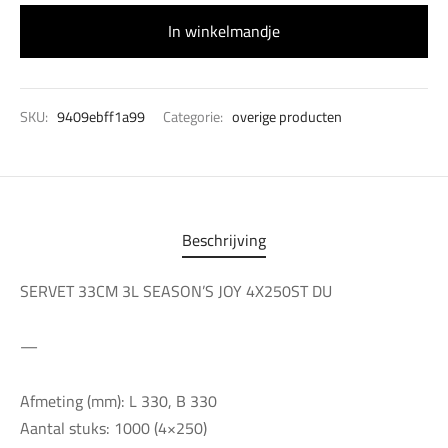
In winkelmandje
SKU:
9409ebff1a99
Categorie:
overige producten
Beschrijving
SERVET 33CM 3L SEASON’S JOY 4X250ST DU
—
Afmeting (mm): L 330, B 330
Aantal stuks: 1000 (4×250)