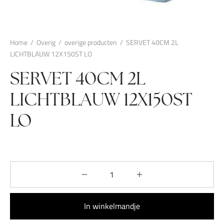
Home
/
Overig
/
overige producten
/
SERVET 40CM 2L
LICHTBLAUW 12X150ST LO
SERVET 40CM 2L
LICHTBLAUW 12X150ST
LO
In winkelmandje