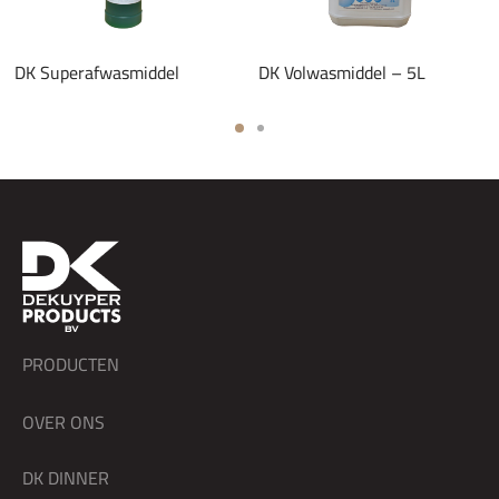
DK Superafwasmiddel
DK Volwasmiddel – 5L
PRODUCTEN
OVER ONS
DK DINNER