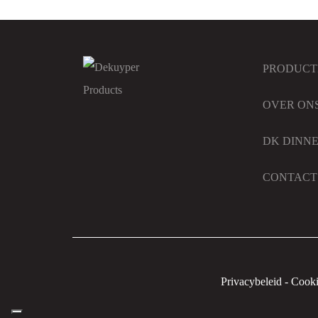
PRODUCT
OVER ON
DK DINN
CONTACT
Privacybeleid
-
Cooki