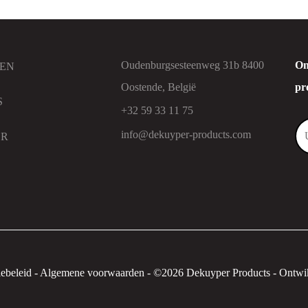
Oudenburgsesteenweg 31b 8400
On
EN
Oostende, België
pr
S
+32 59 33 11 75
info@dekuyper-products.com
ER
ebeleid
-
Algemene voorwaarden
-
©2026 Dekuyper Products - Ontwik