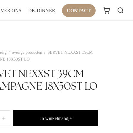
OVER ONS
DK-DINNER
CONTACT
erig
/
overige producten
/
SERVET NEXXST 39CM
E 18X50ST LO
VET NEXXST 39CM
MPAGNE 18X50ST LO
In winkelmandje