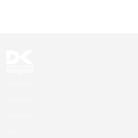
DK Glorix
Color Liquid – Wasmiddel
Kleur
PRODUCTEN
OVER ONS
DK DINNER
CONTACT