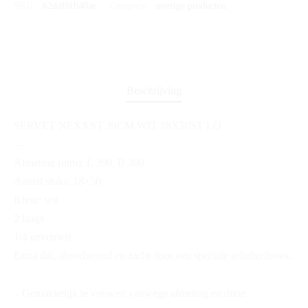
SKU:
62ddf0fb40ae
Categorie:
overige producten
Beschrijving
SERVET NEXXST 39CM WIT 18X50ST LO
—
Afmeting (mm): L 390, B 380
Aantal stuks: 18×50
Kleur: wit
2 laags
1/4 gevouwd
Extra dik, absorberend en zacht door een speciale relieftechniek.
– Gemakkelijk te vouwen vanwege afmeting en dikte