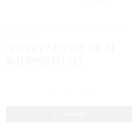
Home
/
Overig
/
overige producten
/
SERVET NEXXST 39CM
WIT 18X50ST LO
SERVET NEXXST 39CM
WIT 18X50ST LO
In winkelmandje