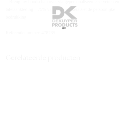
– Breng uw boodschap over via gepersonaliseerde servetten en
tafelaankleding – 75% van de gebruikers ziet de persoonlijke
bedrukking
Referentienummer: 478785
Gerelateerde producten
DK Alcoholgel
DK Koperglans