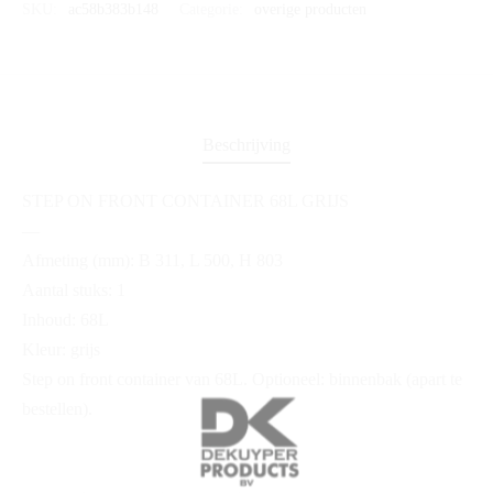
SKU:
ac58b383b148
Categorie:
overige producten
Beschrijving
STEP ON FRONT CONTAINER 68L GRIJS
—
Afmeting (mm): B 311, L 500, H 803
Aantal stuks: 1
Inhoud: 68L
Kleur: grijs
Step on front container van 68L. Optioneel: binnenbak (apart te
bestellen).