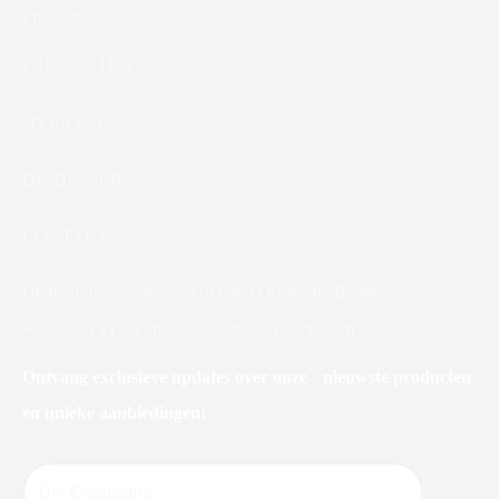
PRODUCTEN
OVER ONS
DK DINNER
CONTACT
Oudenburgsesteenweg 31b 8400 Oostende, België
+32 59 33 11 75
info@dekuyper-products.com
Ontvang exclusieve updates over onze nieuwste producten
en unieke aanbiedingen!