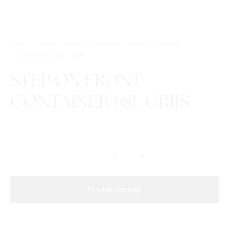
Home
/
Overig
/
overige producten
/
STEP ON FRONT
CONTAINER 68L GRIJS
STEP ON FRONT
CONTAINER 68L GRIJS
In winkelmandje