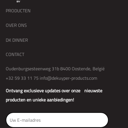
PRODUCTEN
OVER ONS
DK DINNER
CONTACT
Oudenburgsesteenweg 31b 8400 Oostende, België
+32 59 33 11 75
info@dekuyper-products.com
Ontvang exclusieve updates over onze nieuwste
producten en unieke aanbiedingen!