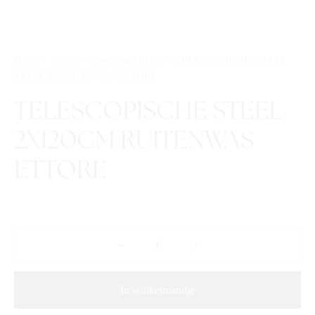
Home
/
Overig
/
overige producten
/
TELESCOPISCHE STEEL
2X120CM RUITENWAS ETTORE
TELESCOPISCHE STEEL
2X120CM RUITENWAS
ETTORE
In winkelmandje