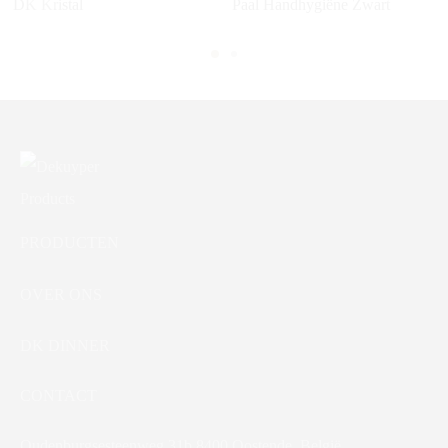
DK Kristal
Paal Handhygiëne Zwart
PRODUCTEN
OVER ONS
DK DINNER
CONTACT
Oudenburgsesteenweg 31b 8400 Oostende, België