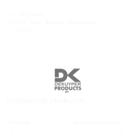
SKU:
1227cfd7e284
Categorieën:
Stelen
,
Materialen
,
overige producten
Tag:
STELEN
Beschrijving
Gerelateerde producten