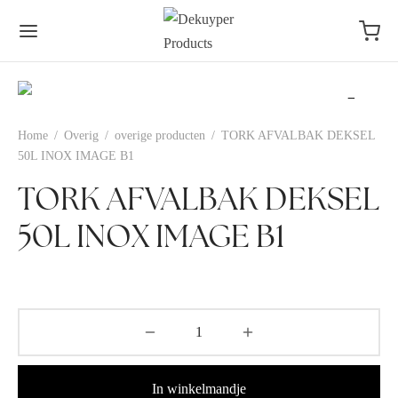
Home
/
Overig
/
overige producten
/
TORK AFVALBAK DEKSEL
50L INOX IMAGE B1
TORK AFVALBAK DEKSEL
50L INOX IMAGE B1
In winkelmandje