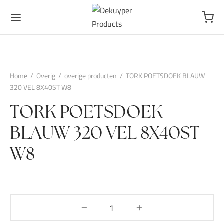
Home
/
Overig
/
overige producten
/
TORK POETSDOEK BLAUW
320 VEL 8X40ST W8
TORK POETSDOEK
BLAUW 320 VEL 8X40ST
W8