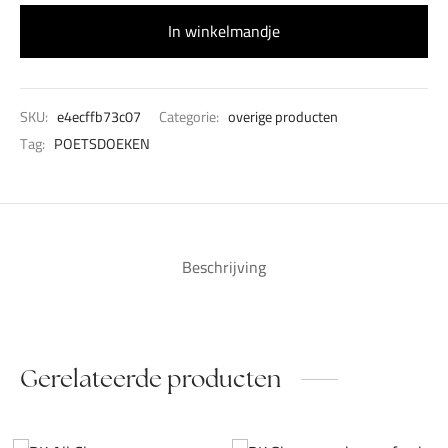
In winkelmandje
SKU:
e4ecffb73c07
Categorie:
overige producten
Tag:
POETSDOEKEN
Beschrijving
Gerelateerde producten