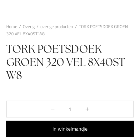
Home
/
Overig
/
overige producten
/
TORK POETSDOEK GROEN
320 VEL 8X40ST W8
TORK POETSDOEK
GROEN 320 VEL 8X40ST
W8
In winkelmandje