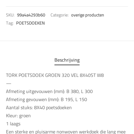
SKU:
99a4a4293b60
Categorie:
overige producten
Tag:
POETSDOEKEN
Beschrijving
TORK POETSDOEK GROEN 320 VEL 8X40ST W8
—
Afmeting uitgevouwen (mm): B 380, L 300
Afmeting gevouwen (mm): B 195, L 150
Aantal stuks: 8X40 poetsdoeken
Kleur: groen
1 laags
Een sterke en pluisarme nonwoven werkdoek die lang mee