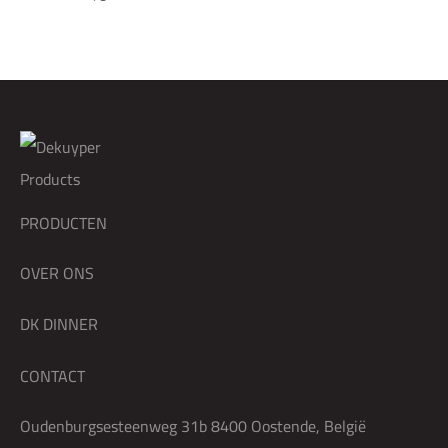
PRODUCTEN
OVER ONS
DK DINNER
CONTACT
Oudenburgsesteenweg 31b 8400 Oostende, België