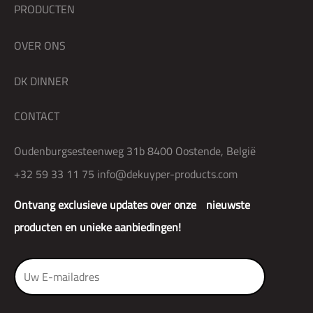
PRODUCTEN
OVER ONS
DK DINNER
CONTACT
Oudenburgsesteenweg 31b 8400 Oostende, België
+32 59 33 11 75
info@dekuyper-products.com
Ontvang exclusieve updates over onze nieuwste
producten en unieke aanbiedingen!