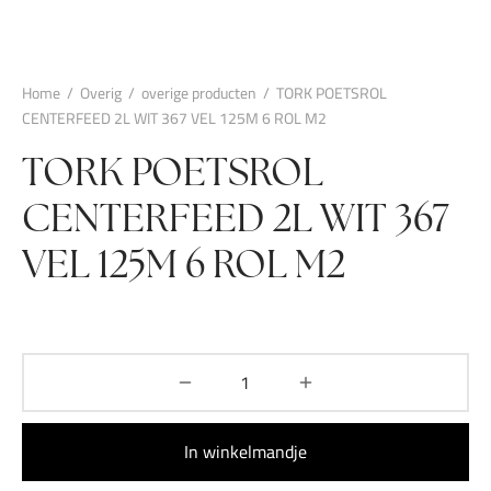
Home
/
Overig
/
overige producten
/
TORK POETSROL
CENTERFEED 2L WIT 367 VEL 125M 6 ROL M2
TORK POETSROL
CENTERFEED 2L WIT 367
VEL 125M 6 ROL M2
In winkelmandje