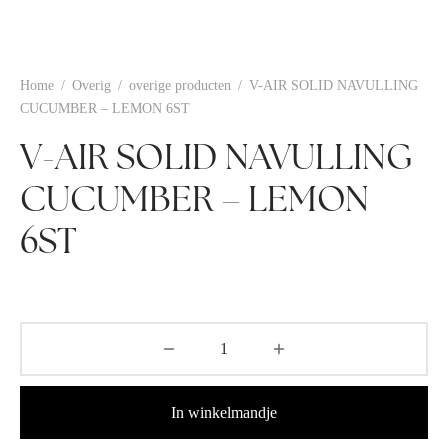
Home
/
Overig
/
overige producten
/
V-AIR SOLID NAVULLING
CUCUMBER – LEMON 6ST
V-AIR SOLID NAVULLING
CUCUMBER – LEMON
6ST
In winkelmandje