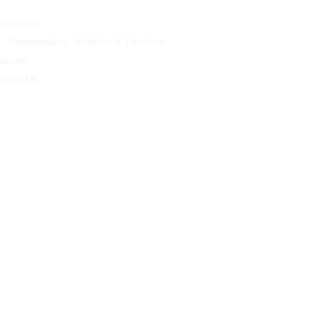
722380997
:
Vacuumzakken
,
Foodline & Take Away
,
oducten
UUMZAK