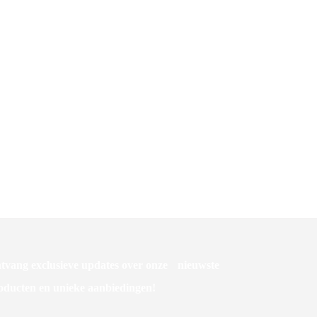
Paal Handhygiëne Zwart
tvang exclusieve updates over onze nieuwste
oducten en unieke aanbiedingen!