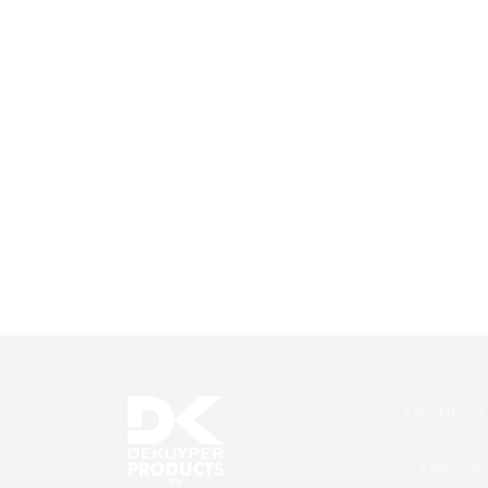
DK Glorix
DK Qui
PRODUCT
OVER ON