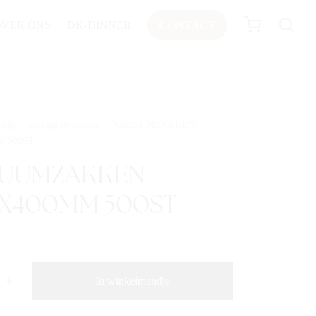
OVER ONS
DK-DINNER
CONTACT
erig
/
overige producten
/
VACUUMZAKKEN
M 500ST
UUMZAKKEN
X400MM 500ST
In winkelmandje