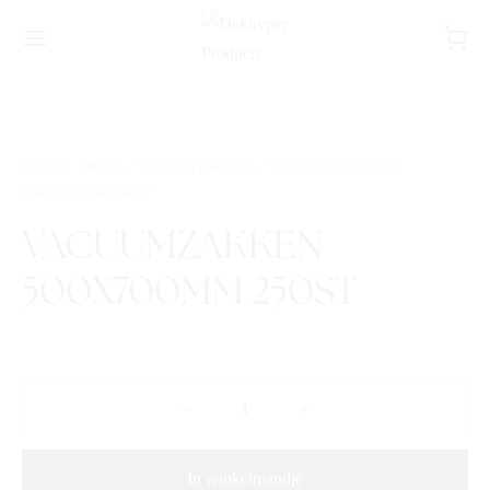
Home
/
Overig
/
overige producten
/
VACUUMZAKKEN
500X700MM 250ST
VACUUMZAKKEN
500X700MM 250ST
In winkelmandje