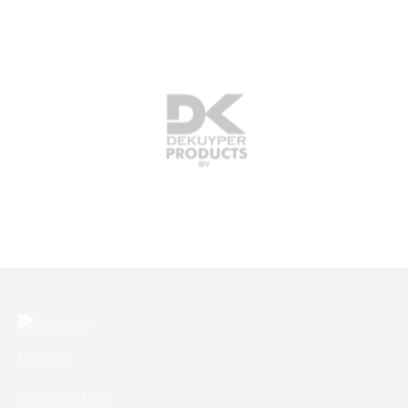
DK Flow
Color Liquid – Wasmiddel
Kleur
DK Superafwasmiddel
DK Vensterglas
PRODUCTEN