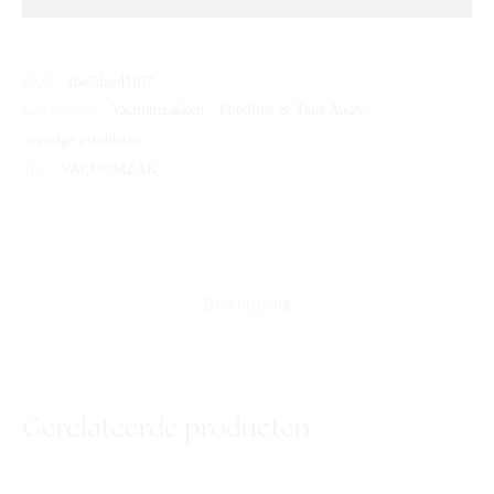
SKU:
fbe7daed1f07
Categorieën:
Vacuumzakken
,
Foodline & Take Away
,
overige producten
Tag:
VACUUMZAK
Beschrijving
Gerelateerde producten