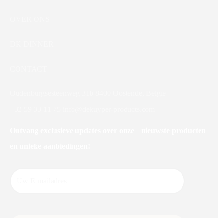
OVER ONS
DK DINNER
CONTACT
Oudenburgsesteenweg 31b 8400 Oostende, België
+32 59 33 11 75
info@dekuyper-products.com
Ontvang exclusieve updates over onze nieuwste producten
en unieke aanbiedingen!