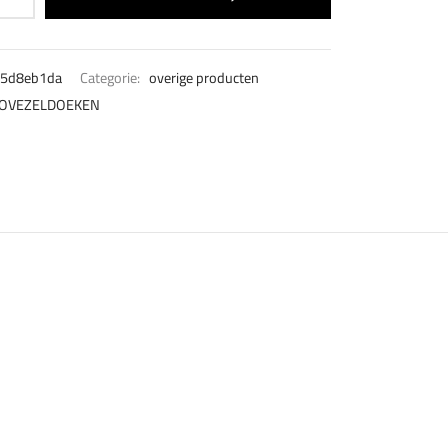
5d8eb1da
Categorie:
overige producten
OVEZELDOEKEN