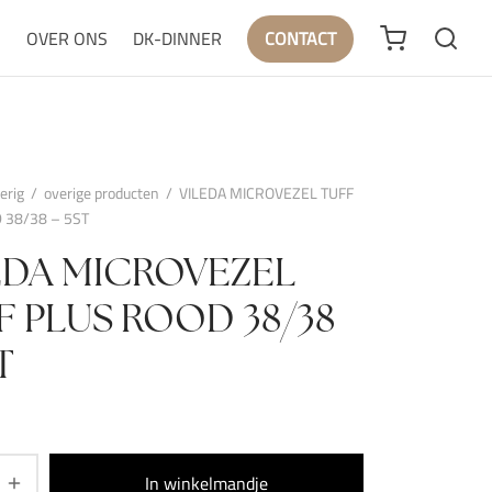
N
OVER ONS
DK-DINNER
CONTACT
erig
/
overige producten
/
VILEDA MICROVEZEL TUFF
 38/38 – 5ST
EDA MICROVEZEL
F PLUS ROOD 38/38
T
In winkelmandje