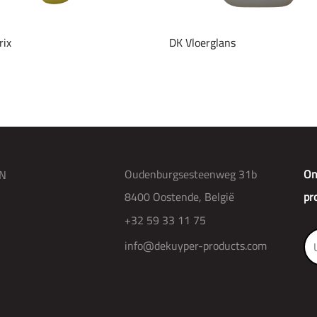
rix
DK Vloerglans
Oudenburgsesteenweg 31b
On
N
8400 Oostende, België
pr
+32 59 33 11 75
info@dekuyper-products.com
R