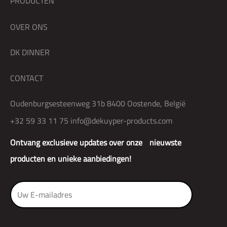
PRODUCTEN
OVER ONS
DK DINNER
CONTACT
Oudenburgsesteenweg 31b 8400 Oostende, België
+32 59 33 11 75
info@dekuyper-products.com
Ontvang exclusieve updates over onze nieuwste
producten en unieke aanbiedingen!