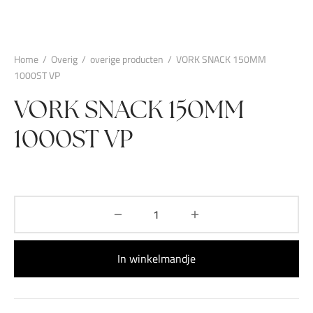
Home
/
Overig
/
overige producten
/
VORK SNACK 150MM
1000ST VP
VORK SNACK 150MM
1000ST VP
In winkelmandje