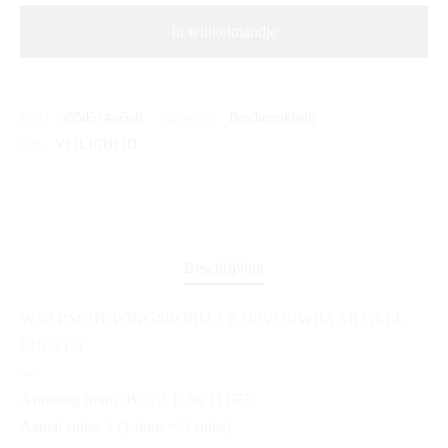
In winkelmandje
SKU:
a95d514aa5a0
Categorie:
Beschermkledij
Tag:
VEILIGHEID
Beschrijving
WAARSCHUWINGSBORD 2 Z OPVOUWBAAR GEEL
ENGELS
—
Afmeting (mm): B 279, L 38, H 673
Aantal stuks: 1 (1 doos = 5 stuks)