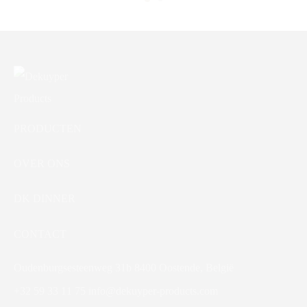
PRODUCTEN
OVER ONS
DK DINNER
CONTACT
Oudenburgsesteenweg 31b 8400 Oostende, België
+32 59 33 11 75
info@dekuyper-products.com