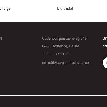
oholgel
DK Kristal
Oudenburgsesteenweg 31b
On
N
8400 Oostende, België
pr
+32 59 33 11 75
info@dekuyper-products.com
R