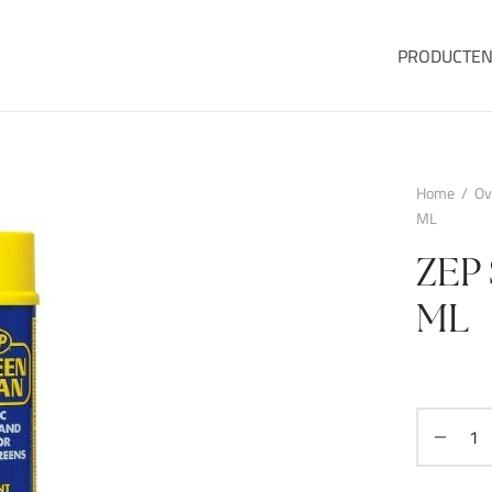
PRODUCTE
Home
/
Ov
ML
ZEP
ML