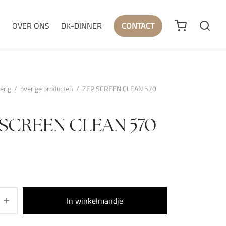
N
OVER ONS
DK-DINNER
CONTACT
erig
/
overige producten
/
ZEP SCREEN CLEAN 570
 SCREEN CLEAN 570
In winkelmandje