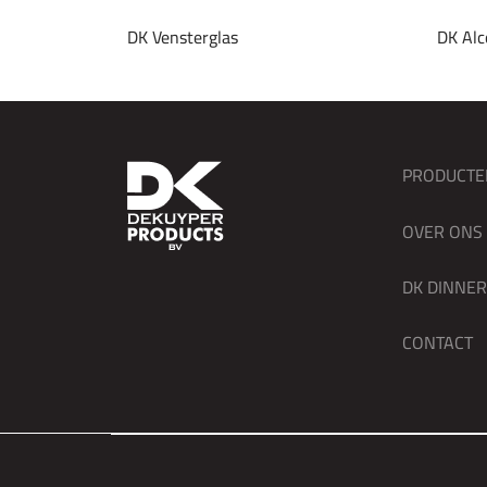
DK Vensterglas
DK Alc
PRODUCTE
OVER ONS
DK DINNE
CONTACT