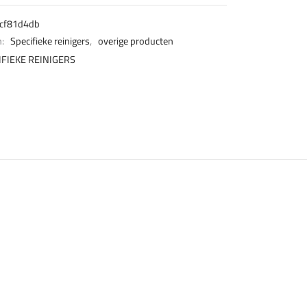
cf81d4db
n:
Specifieke reinigers
,
overige producten
IFIEKE REINIGERS