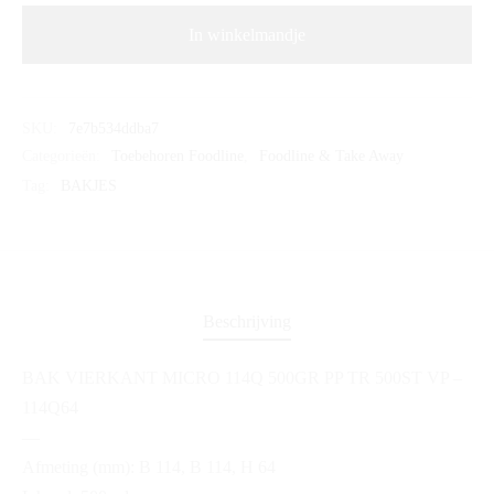
In winkelmandje
SKU:
7e7b534ddba7
Categorieën:
Toebehoren Foodline
,
Foodline & Take Away
Tag:
BAKJES
Beschrijving
BAK VIERKANT MICRO 114Q 500GR PP TR 500ST VP –
114Q64
—
Afmeting (mm): B 114, B 114, H 64