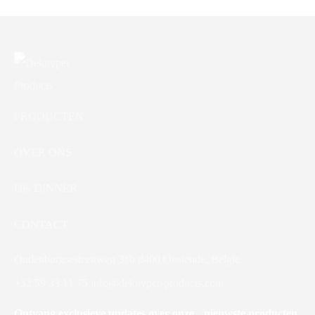
PRODUCTEN
OVER ONS
DK DINNER
CONTACT
Oudenburgsesteenweg 31b 8400 Oostende, België
+32 59 33 11 75
info@dekuyper-products.com
Ontvang exclusieve updates over onze nieuwste producten