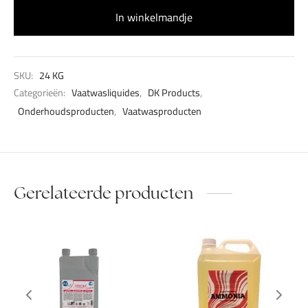
In winkelmandje
SKU:
24 KG
Categorieën:
Vaatwasliquides
,
DK Products
,
Onderhoudsproducten
,
Vaatwasproducten
Gerelateerde producten