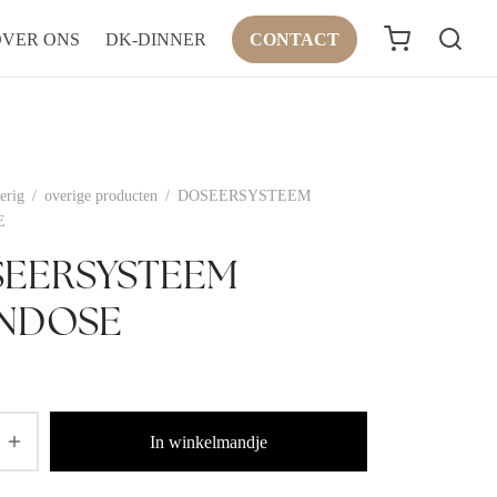
OVER ONS
DK-DINNER
CONTACT
erig
/
overige producten
/
DOSEERSYSTEEM
E
EERSYSTEEM
NDOSE
In winkelmandje