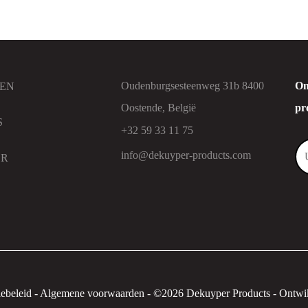
Oudenburgsesteenweg 31b 8400
On
EN
Oostende, België
pr
S
+32 59 33 11 75
info@dekuyper-products.com
ER
ebeleid
-
Algemene voorwaarden
-
©2026 Dekuyper Products - Ontwik