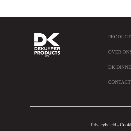
PRODUCT
OVER ON
DK DINN
CONTACT
Privacybeleid
-
Cooki