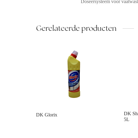
Doseersysteem voor vaatwasl
Gerelateerde producten
DK Sha
DK Glorix
5L