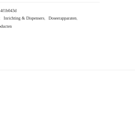
24f1b043d
:
Inrichting & Dispensers
,
Doseerapparaten
,
oducten