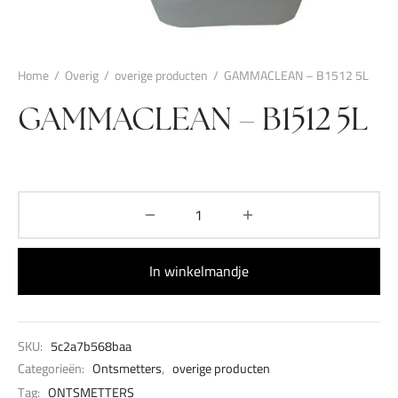
Home
/
Overig
/
overige producten
/
GAMMACLEAN – B1512 5L
GAMMACLEAN – B1512 5L
In winkelmandje
SKU:
5c2a7b568baa
Categorieën:
Ontsmetters
,
overige producten
Tag:
ONTSMETTERS