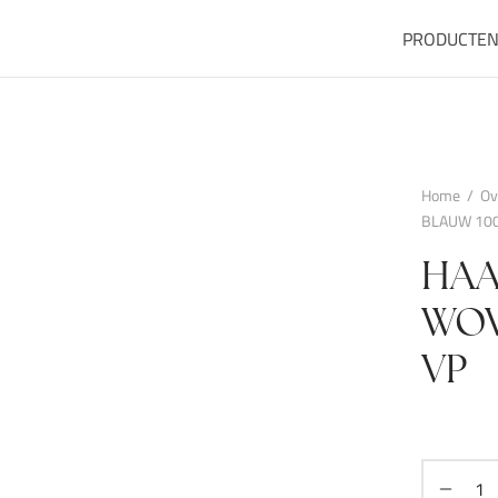
PRODUCTE
Home
/
Ov
BLAUW 100
HAA
WOV
VP