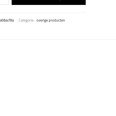
a68acf8a
Categorie:
overige producten