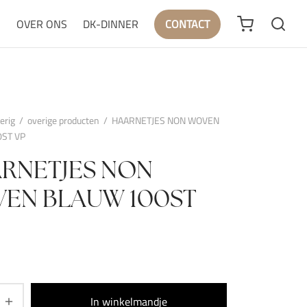
N
OVER ONS
DK-DINNER
CONTACT
erig
/
overige producten
/
HAARNETJES NON WOVEN
ST VP
RNETJES NON
EN BLAUW 100ST
In winkelmandje