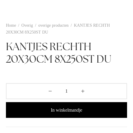
Home
/
Overig
/
overige producten
/
KANTJES RECHTH
20X30CM 8X250ST DU
KANTJES RECHTH
20X30CM 8X250ST DU
In winkelmandje