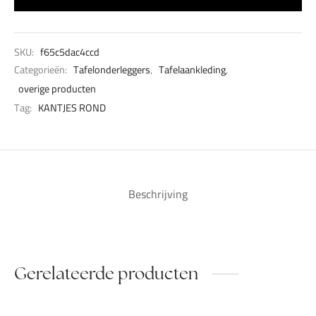
SKU:
f65c5dac4ccd
Categorieën:
Tafelonderleggers
,
Tafelaankleding
,
overige producten
Tag:
KANTJES ROND
Beschrijving
Gerelateerde producten