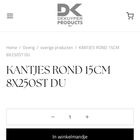
Home
/
Overig
/
overige producten
/
KANTJES ROND 15CM
8X250ST DU
KANTJES ROND 15CM
8X250ST DU
In winkelmandje