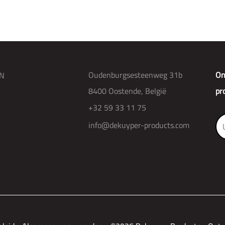
Oudenburgsesteenweg 31b
On
N
8400 Oostende, België
pr
+32 59 33 11 75
info@dekuyper-products.com
R