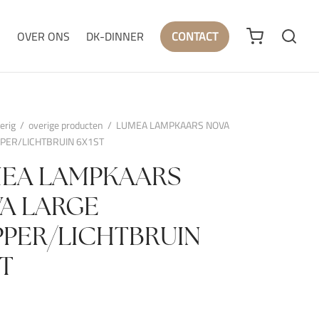
N
OVER ONS
DK-DINNER
CONTACT
erig
/
overige producten
/
LUMEA LAMPKAARS NOVA
PER/LICHTBRUIN 6X1ST
EA LAMPKAARS
A LARGE
PER/LICHTBRUIN
ST