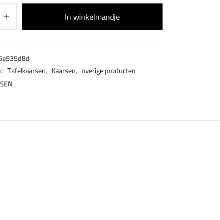
In winkelmandje
5e935d8d
n:
Tafelkaarsen
,
Kaarsen
,
overige producten
SEN