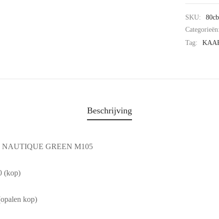
SKU:
80c
Categorieën
Tag:
KAA
Beschrijving
 NAUTIQUE GREEN M105
0 (kop)
(opalen kop)