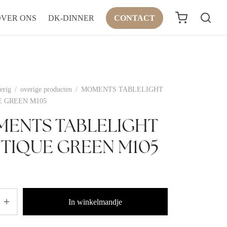
OVER ONS
DK-DINNER
CONTACT
erig
/
overige producten
/
MOMENTS TABLELIGHT
 GREEN M105
ENTS TABLELIGHT
TIQUE GREEN M105
In winkelmandje