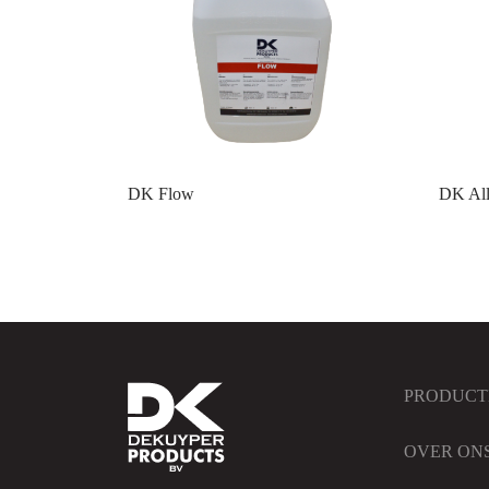
DK Flow
DK All
PRODUCT
OVER ON