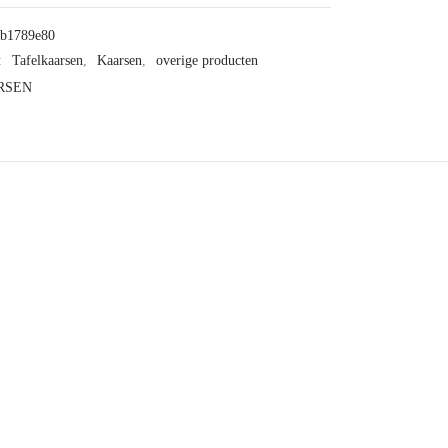
bb1789e80
:
Tafelkaarsen
,
Kaarsen
,
overige producten
RSEN