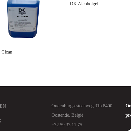
DK Alcoholgel
 Clean
Oudenburgsesteenweg 31b 8400
On
EN
Oostende, België
pr
S
+32 59 33 11 75