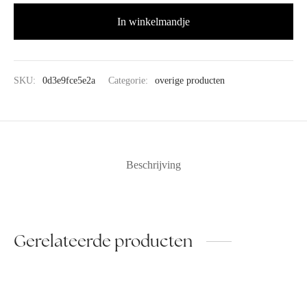
In winkelmandje
SKU:
0d3e9fce5e2a
Categorie:
overige producten
Beschrijving
Gerelateerde producten