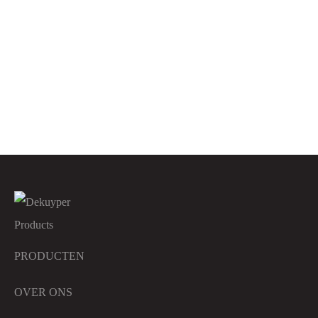
DK Superfix
DK Volwasmiddel – 5L
Paal Handhygiëne Zwart
DK Wasverzachter
PRODUCTEN
OVER ONS