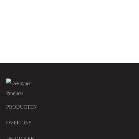
DK Super Detergent
DK Stonex
DK Vensterglas
Color Liquid – Wasmiddel
Kleur
PRODUCTEN
OVER ONS
DK DINNER