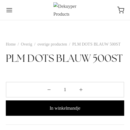
Home
/
Overig
/
overige producten
/
PLM DOTS BLAUW 500ST
PLM DOTS BLAUW 500ST
In winkelmandje