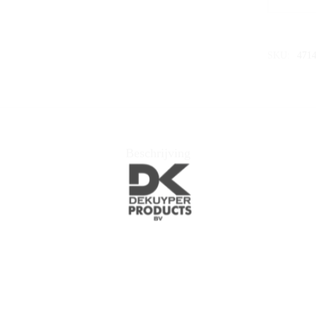
SKU:
471
Beschrijving