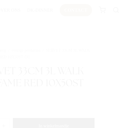
OVER ONS
DK-DINNER
CONTACT
erig
/
overige producten
/
SERVET 33CM 3L WALK
RED 10X50ST DU
VET 33CM 3L WALK
FAME RED 10X50ST
In winkelmandje