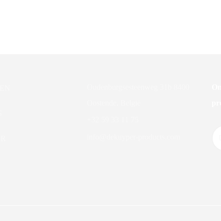
Liquid – Wasmiddel Kleur
DK Reukwegnemer
Oudenburgsesteenweg 31b 8400
On
EN
Oostende, België
pr
S
+32 59 33 11 75
info@dekuyper-products.com
ER