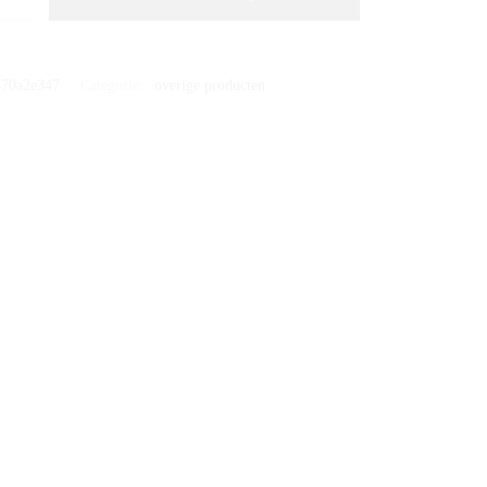
470a2e347
Categorie:
overige producten